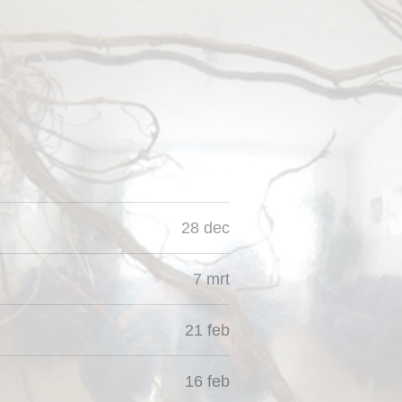
28 dec
7 mrt
21 feb
16 feb