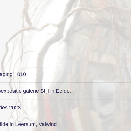
daging”_010
xpositie galerie Stijl in Eefde.
ties 2023
ilde in Leersum, Valwind