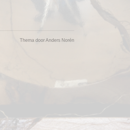
Thema door
Anders Norén