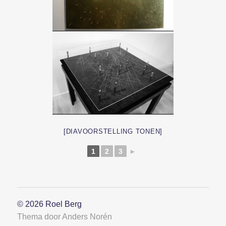
[DIAVOORSTELLING TONEN]
1
2
3
►
© 2026
Roel Berg
Thema door
Anders Norén