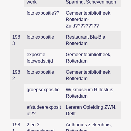
werk
Sparring, Scheveningen
foto expositie??
Gemeentebibliotheek,
Rotterdam-
Zuid?????????
198
foto expositie
Restaurant Bla-Bla,
3
Rotterdam
expositie
Gemeentebibliotheek,
fotowedstrijd
Rotterdam
198
foto expositie
Gemeentebibliotheek,
2
Rotterdam
groepsexpositie
Wijkmuseum Hillesluis,
Rotterdam
afstudeerexposit
Leraren Opleiding ZWN,
ie??
Delft
198
2 en 3
Anthonius ziekenhuis,